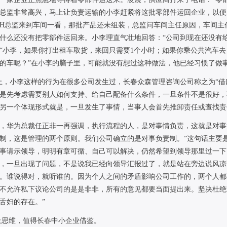
总监非常高兴，马上让负责运输的小李赶紧将这批零部件运回企业，以便
H
总监来到车间一看，那批产品还未组装，总监问车间主任原因，车间主
什么还没有把零部件运回来。小李理直气壮地回答：“公司到现在还没有
“小李，如果你打出租车取货，来回只需要
1
个小时；如果你乘公共汽车去
的车呢？”在小李的脑子里，可能就没有想过这种做法，他已经习惯了做
上，小李这样的行为在很多公司发生过，长春众森管理咨询公司称之为“借
是先考虑需要别人如何支持、给自己配备什么条件，一旦条件不是很好，
另一个体现形式就是，一旦发生了事情，当事人会首先推卸责任或查找责
，华为总裁任正非一再强调，执行流程的人，是对事情负责，这就是对事
制，这是管理的两个原则。我们公司确立的是对事负责制。”这句话主要
事请示领导，明明有章可循、自己可以解决，仍然希望到领导那里过一下
，一旦出现了问题，不是说我已经向领导汇报过了，就是站在旁边说风凉
。谁说得对，就听谁的。因为个人之间的矛盾影响公司工作的，两个人都
不允许私下议论公司的是是非非，所有的意见都要当面提出来。坚决杜绝
舌妇的存在。”
上思维，值得长春中小企业借鉴。