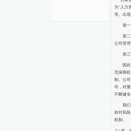
为“人力
等。出现
第一
第二
公司管理
第三
因此
范保障机
制。公司
司，对重
不断健
我们
前对风险
机制。
上一篇：