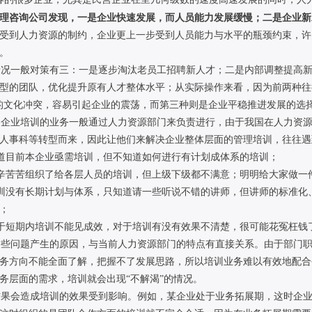
理咨询公司发现，一是企业快速发展，而人员能力发展缓慢；二是企业新
受到人力资源的制约，企业更上一步受到人员能力与水平的瓶颈约束，许
。
况一般对策有三：一是逐步淘汰老员工招聘新人才；二是内部调整提高新
型的团队，优化提升原有人才整体水平；从实际操作来看，因为前两种往往
的文化冲突，容易引起企业的震荡，而第三种则是企业平稳推进发展的选
企业培训的业务一般通过人力资源部门来负责进行，由于我国在人力资源
人事科等转型而来，因此让他们来解决企业整体层面的管理培训，往往遇
道目前本企业亟需培训，但不知道如何进行有计划成体系的培训；
苦苦组织了给各层人员的培训，但上级下级都不满意；明明给大家做一
没有长期计划与体系，只知道请一些听说不错的讲师，但讲师的标准化
；
短期内培训不能见成效，对于培训有没有效果不清楚，很可能花冤枉钱
些问题产生的原因，与当前人力资源部门的特点有直接关系。由于部门职
务方向不能全面了解，把握不了发展思路，所以培训业务难以有效地配合
务层面的需求，培训就会出现“不解渴”的情况。
果会造成培训的效果受到影响。例如，某企业处于业务拓展期，这时企业