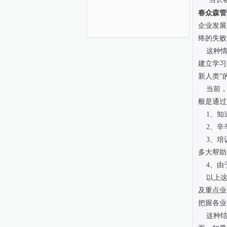
春众森管
企业发展
终的失败
这种情
建立学习
新人类”
当前，
般是通过
1、知
2、辛辛
3、培训
多大帮助
4、由于
以上这
及重点业
把握各业
这种结