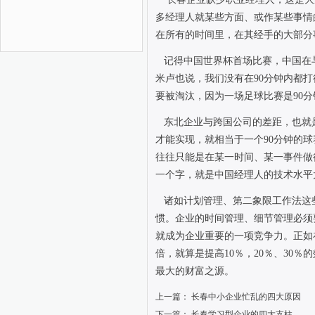
多经理人就某些方面、或作某些事情
在所有的时间里，在其经手的大部分
记得中国世界杯首场比赛，中国在
米卢也说，我们没有在
90
分钟内都打
要被淘汰，因为一场足球比赛是
90
分
东北企业与跨国公司的差距，也就
才能实现，就相当于一个
90
分钟的球
往往只能是在某一时间、某一事件做
一个字，就是中国经理人的技术水平
诸如计划管理、第二象限工作法这
惯。企业的时间管理、细节管理必须
就成为企业重要的一项竞争力。正如
倍，就算是提高
10
％，
20
％、
30
％的
最大的财富之源。
上一篇：
长春中小企业忙乱的四大原因
下一篇：
长春学习型企业的四大支柱