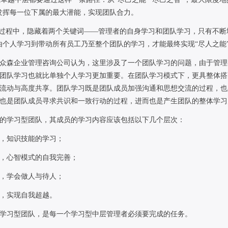
发挥每一位下属的最大潜能，实现团队合力。
程中，隐藏着两个关键词——管理者的自身学习和团队学习，只有不断地
由个人学习到带动所有员工乃至整个团队的学习，才能最终实现“尽人之能”
众森企业管理咨询公司认为，这里涉及了一个团队学习的问题，由于管理
团队学习也就比单独个人学习更加重要。在团队学习模式下，更具整体搭
流动与高度共享。团队学习既是团队成员加强沟通和思想交流的过程，也
也是团队成员寻求共识和一致行动的过程，进而也是产生团队的整体学习
的学习型团队，其成员的学习内容应该包括以下几个层次：
，知识技能的学习；
，心智模式的自我完善；
，学会做人与待人；
，实现自我超越。
学习型团队，是每一个学习型中层管理者必须要完成的任务。