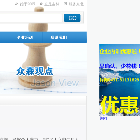
始于2005
立足吉林
服务东北
关闭
挖掘、发挥个人潜力，到“尽人之能”“尽人