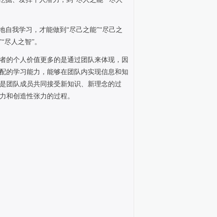
自我学习，才能做到“尽己之能”“尽己之
“尽人之智”。
者的个人价值更多的是通过团队来体现，因
配的学习能力，能够在团队内实现信息和知
是团队成员共同接受新知识、新理念的过
力和创造性张力的过程。