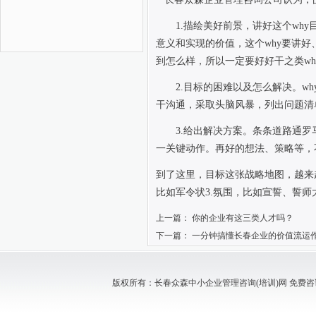
1.
描绘美好前景，讲好这个
why
意义和实现的价值，这个
why
要讲好
到怎么样，所以一定要好好干之类
wh
2.
目标的困难以及怎么解决。
wh
干沟通，采取头脑风暴，列出问题清
3.
给出解决方案。条条道路通罗
一关键动作。再好的想法、策略等，
到了这里，目标这张战略地图，越来
比如军令状
3.
氛围，比如宣誓、誓师
上一篇：
你的企业有这三类人才吗？
下一篇：
一分钟搞懂长春企业的价值流运
版权所有：长春众森中小企业管理咨询(培训)网 免费咨询电话：