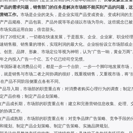
产品的需求问题，销售部门的任务是解决市场能不能买到产品的问题，这
营销工作。
市场是企业的龙头，是企业实现产品变成资金、变成利润的主
产产品规格、产品包装、产品外观等等必须以市场为导向。这些观念已被
市场实战运用自如，倍尝甜头。
了20世纪末，一切都在快速发展，于是股东、企业、企业家、职业经
速销售额、销售量的增长，实现利润的最大化。企业纷纷设立市场部或企
、创意、品牌、形象、市场定位等视为神明，认为“广告一响，黄金万两
年之内投入广告一个亿、五个亿已经司空见惯。
年国际著名消费品公司，都是一步一个台阶、一步一个脚印地发展市场，
，就是销售与市场二者之间协调的很好，既重视销售，又重视市场，将“拉
在产品不同阶段侧重点各有不同。
品导入期，市场部的职责重点有：对消费者购买心理行为的调查；制定
定产品价格；制定产品企划策略。
在产品成长期，市场部的职责重点有：建立和完善营销信息收集、处理、
的协调工作。
在产品成熟期，市场部的职责重点有：对竞争品牌广告策略、竞争手段的
和规划。制定产品企划策略。制定广告策略。实施品牌规划。