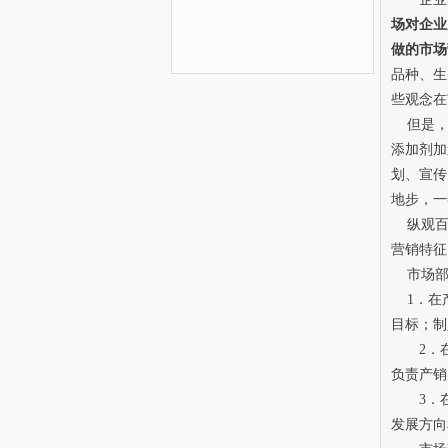
场对企业
做的市场
品种、生
些观念在
但是，到
添加剂加
划、宣传
地步，一
纵观百
营销特征
市场部
1．在产
目标；制
2．
负责产销
3．
发展方向