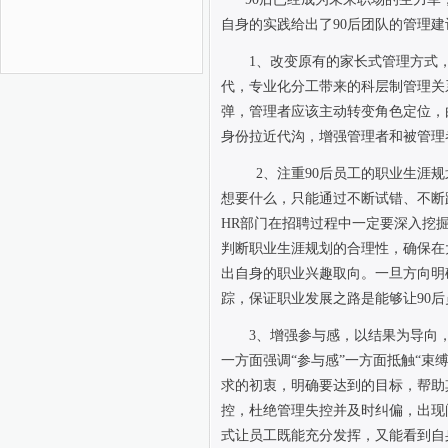
自身的实践给出了
90
后团队的管理建
1
、改变原有的家长式管理方式，
代，专业化分工带来的科层制管理关
弹，管理者应该主动转变角色定位，由
身份拉近代沟，增强管理者和被管理
2
、注重
90
后员工的职业生涯规
想要什么，只能通过不断试错、不断
HR
部门在招聘过程中一定要深入挖
判断职业生涯规划的合理性，确保在
出自身的职业兴趣取向。一旦方向明
踪，保证职业发展之路是能够让
90
后
3
、增强参与感，以结果为导向
一方面强调“参与感”一方面抵触“
求的初衷，明确要达到的目标，帮助
控，杜绝管理失控并及时纠偏，出现
式让员工既能充分发挥，又能看到自