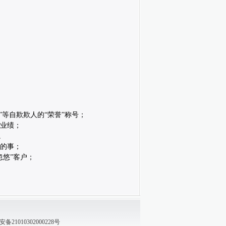
”等自欺欺人的“荣誉”称号；
务业绩；
。
外的事；
忽悠”客户；
21010302000228号