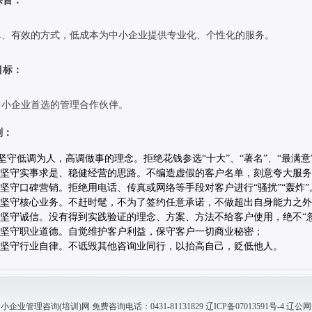
宗旨：
、有效的方式，低成本为中小企业提供专业化、个性化的服务。
目标：
小企业首选的管理合作伙伴。
则：
 坚守低调为人，高调做事的理念。拒绝花钱参选“十大”、“著名”、“最满意
坚守实事求是、稳健经营的思路。不编造虚假的客户名单，刻意夸大服
守口碑营销。拒绝用电话、传真或网络等手段对客户进行“骚扰”“轰炸”
坚守核心业务。不赶时髦，不为了签约任意承诺，不做超出自身能力之
守诚信。没有得到实践验证的理念、方案、方法不给客户使用，绝不“
坚守职业道德。自觉维护客户利益，保守客户一切商业秘密；
坚守行业自律。不诋毁其他咨询业同行，以抬高自己，贬低他人。
业管理咨询(培训)网 免费咨询电话：0431-81131829
辽ICP备07013591号-4
辽公网安备