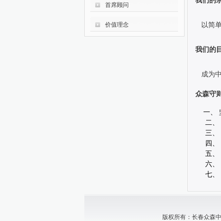
我们的
首席顾问
以简单
价值理念
我们的
成为中
众森守
一、
二、 
三、 坚
四、 
五、 坚
六、 
七、 
版权所有：长春众森中小企