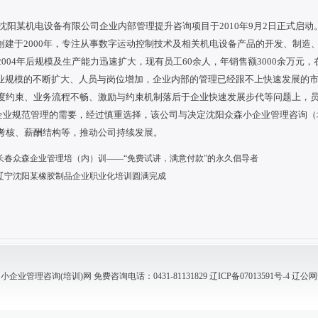
沈阳某机电设备有限公司企业内部管理提升咨询项目于
2010年9月2日正式启动
创建于
2000年，专注从事数字运动控制技术及相关机电设备产品的开发、制造
2004年后规模及生产能力迅速扩大，现有员工60余人，年销售额3000余万元
规模的不断扩大、人员与岗位增加，企业内部的管理已经跟不上快速发展的市
度约束、业务流程不畅、激励与约束机制落后于企业快速发展步代等问题上，
业规范管理的需要，经过慎重选择，该公司与决定沈阳众森小企业管理咨询（
考核、薪酬结构等，推动公司持续发展。
长春众森企业管理培（内）训——“免费试讲，满意付款”的永久倡导者
辽宁沈阳某橡胶制品企业职业化培训圆满完成
业管理咨询(培训)网 免费咨询电话：0431-81131829
辽ICP备07013591号-4
辽公网安备