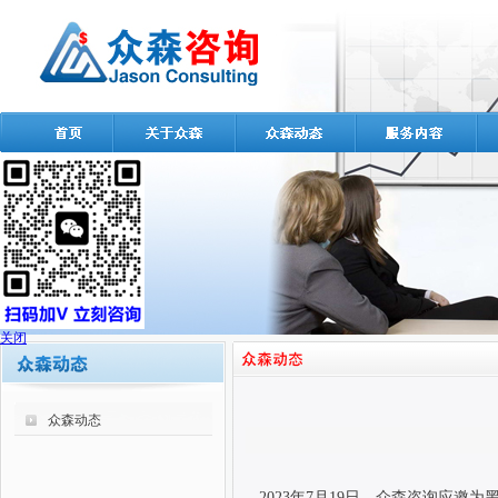
关闭
众森动态
2023
年
7
月
19
日，众森咨询应邀为