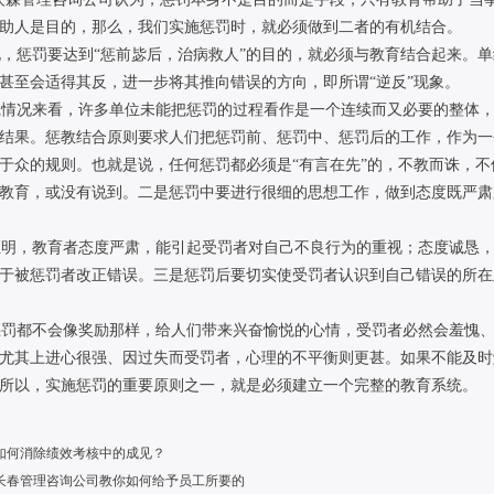
助人是目的，那么，我们实施惩罚时，就必须做到二者的有机结合。
惩罚要达到“惩前毖后，治病救人”的目的，就必须与教育结合起来。单
甚至会适得其反，进一步将其推向错误的方向，即所谓“逆反”现象。
情况来看，许多单位未能把惩罚的过程看作是一个连续而又必要的整体，
结果。惩教结合原则要求人们把惩罚前、惩罚中、惩罚后的工作，作为一
于众的规则。也就是说，任何惩罚都必须是“有言在先”的，不教而诛，
教育，或没有说到。二是惩罚中要进行很细的思想工作，做到态度既严肃
明，教育者态度严肃，能引起受罚者对自己不良行为的重视；态度诚恳，
于被惩罚者改正错误。三是惩罚后要切实使受罚者认识到自己错误的所在
罚都不会像奖励那样，给人们带来兴奋愉悦的心情，受罚者必然会羞愧、
尤其上进心很强、因过失而受罚者，心理的不平衡则更甚。如果不能及时
所以，实施惩罚的重要原则之一，就是必须建立一个完整的教育系统。
如何消除绩效考核中的成见？
长春管理咨询公司教你如何给予员工所要的