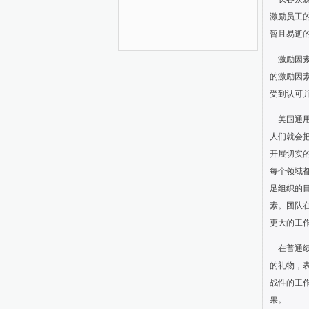
激励员工
暂且易逝
激励因
的激励因
受到认可
美国通
人们就会
开展切实
每个领域
足组织的
素。团队
更大的工
在普通
的礼物，
战性的工
果。