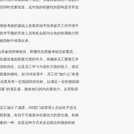
但同时也要知道，这对他的积极性的影响是非常短
绩效考核的基础上发展其他手段来提升工作环境中
技术平庸的开发人员有机会因为出色的协调能力而
核指标中体现出来。
核具备指挥棒效应，即哪些东西被考核且权重高，
在建设激励因素方面的作为，来确保员工重视它并
流程优化，以及员工学习与成长方面的投入，保证
因素的牺牲。在
OKR
体系中，员工对“做什么”来满
张设置具有一定挑战性的目标，以满足一定的激励因
因素”的满足感，激发他们的内在驱动力，从而取得
员工做出了成绩，
HR
部门或管理人员会给予适当
部刺激，有别于可激发内在驱动力的责任感、有挑
素的一种，但是这种方式未必总能达到激励的效