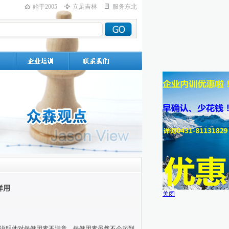
始于2005
立足吉林
服务东北
样用
关闭
说明他对保健因素不满意。保健因素虽然不会起到