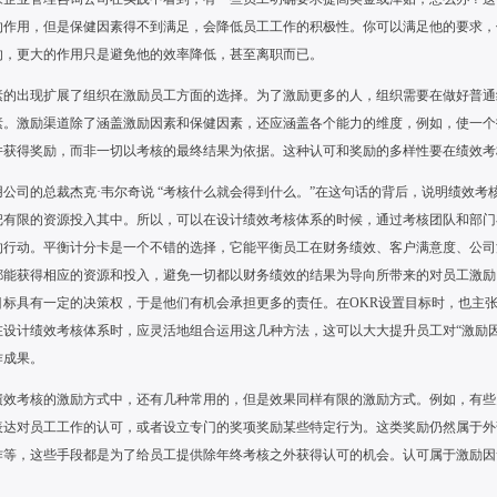
的作用，但是保健因素得不到满足，会降低员工工作的积极性。你可以满足他的要求，
的，更大的作用只是避免他的效率降低，甚至离职而已。
素的出现扩展了组织在激励员工方面的选择。为了激励更多的人，组织需要在做好普通
素。激励渠道除了涵盖激励因素和保健因素，还应涵盖各个能力的维度，例如，使一个
并获得奖励，而非一切以考核的最终结果为依据。这种认可和奖励的多样性要在绩效考
用公司的总裁杰克·韦尔奇说
“考核什么就会得到什么。”在这句话的背后，说明绩效考
把有限的资源投入其中。所以，可以在设计绩效考核体系的时候，通过考核团队和部门
的行动。平衡计分卡是一个不错的选择，它能平衡员工在财务绩效、客户满意度、公司
都能获得相应的资源和投入，避免一切都以财务绩效的结果为导向所带来的对员工激励
目标具有一定的决策权，于是他们有机会承担更多的责任。在
OKR
设置目标时，也主
在设计绩效考核体系时，应灵活地组合运用这几种方法，这可以大大提升员工对“激励
作成果。
绩效考核的激励方式中，还有几种常用的，但是效果同样有限的激励方式。例如，有些
表达对员工工作的认可，或者设立专门的奖项奖励某些特定行为。这类奖励仍然属于外
作等，这些手段都是为了给员工提供除年终考核之外获得认可的机会。认可属于激励因