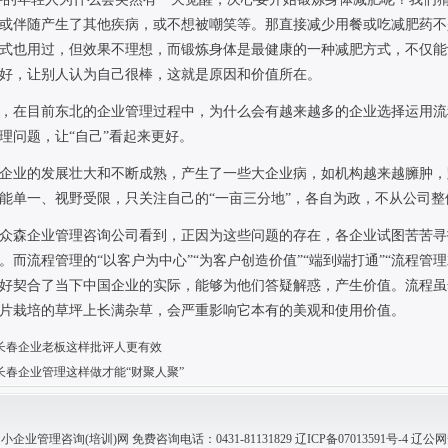
或伴随产生了其他疾病，或不想被嘲笑等。那直接减少用餐或吃减肥药不
式也用过，但效果不理想，而锻炼身体是最健康的一种减肥方式，不仅能
好，让别人认为自己很棒，这就是原因和价值所在。
，在目前东北的企业管理过程中，为什么会有越来越多的企业选择运用流
理问题，让“自己”看起来更好。
企业的发展壮大和不断成熟，产生了一些大企业病，如机构越来越臃肿，
能单一、视野受限，只关注自己的“一亩三分地”，各自为政，不从公司
众森企业管理咨询公司看到，正因为这些问题的存在，各企业试图苦苦寻
。而流程管理的“以客户为中心”“为客户创造价值”“端到端打通”“流程管
好契合了当下中国企业的实际，能够为他们答疑解惑，产生价值。流程虽
片栽培的草坪上长满杂草，会严重影响它本有的美观和使用价值。
长春企业老板这样批评人更有效
长春企业管理这样做才能“财聚人聚”
业管理咨询(培训)网 免费咨询电话：0431-81131829
辽ICP备07013591号-4
辽公网安备