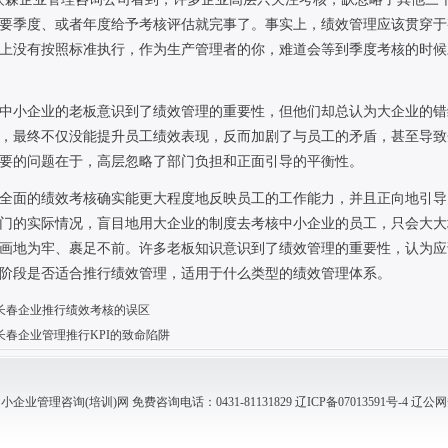
要季度、或者年度给予考核评估就完事了。事实上，绩效管理应该贯穿于
上没有按照标准执行，作为生产管理者的你，难道会等到季度考核的时候
中小企业的老板意识到了绩效管理的重要性，但他们却总认为大企业的错
，最终不仅没能提升员工绩效表现，反而加剧了与员工的矛盾，甚至导致
要的问题在于，高层忽略了部门负担和正面引导的平衡性。
全面的绩效考核确实能更大程度地反映员工的工作能力，并且正向地引导
门的实际情况，盲目地用大企业的制度去考核中小企业的员工，只会大大
画地为牢、裹足不前。许多老板知识意识到了绩效管理的重要性，认为应
阶段是否适合推行绩效管理，适用于什么类型的绩效管理体系。
长春企业推行绩效考核的误区
长春企业管理推行KPI的致命陷阱
业管理咨询(培训)网 免费咨询电话：0431-81131829
辽ICP备07013591号-4
辽公网安备