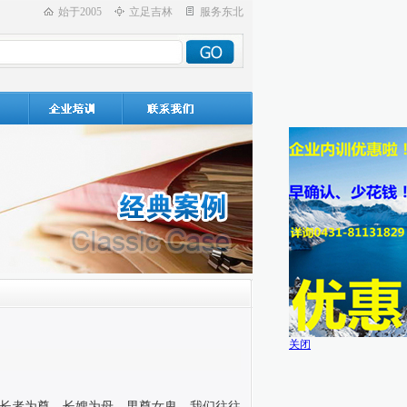
始于2005
立足吉林
服务东北
关闭
长者为尊、长嫂为母、男尊女卑。我们往往