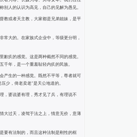
称别人的认识为高见，自己的见解为愚见。
督教或者天主教，大家都是兄弟姐妹，是平
非常大的。在家族式企业中，等级更分明，
里歉疚的感觉。这是两种截然不同的感觉。
五千年，是一个重羞耻轻内疚的民族。
会产生的一种感觉。既然不平等，尊者就可
老压少，倚老卖老”是天公地道的。
理，婆说婆有理，秀才见了兵，有理说不
情大过天，凌驾于法之上，情意无价，意薄
是要有法制的，而且这种法制是刚性的框