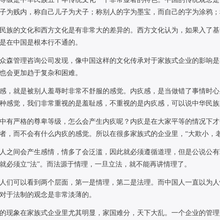
子为贱内，称自己儿子为犬子；称别人的字为墨宝，而自己的字为涂鸦；
民族的文化和西方文化是有非常大的差异的。西方文化认为，如果入了基
是在中国是根本行不通的。
众森管理咨询公司发现，像中国这样的文化传承对于家族式企业的影响是
也会更加趋于复杂和困难。
感，就是被别人羞辱时非常不舒服的感觉。内疚感，是当做错了事情时心
种感觉，我们非常重视的是羞耻感，不重视的是内疚感，可以说中华民族
中有严格的尊卑等级，怎么会产生内疚呢？内疚是在大家平等的情况下才
者，而不会有什么内疚的感觉。所以在很多家族式的企业里，“大欺小，
人之间会产生感情，情多了会泛滥，因此就必须遵循道理，但是公说公有
就必须立“法”。而法源于情理，一旦立法，就不能再讲情理了。
人们可以看到两个层面，第一是情理，第二是法理。而中国人一直以为人
对于法制的观念是非常淡薄的。
的现象在家族式企业里尤其明显，家国难分，天下大乱。一个企业的管理