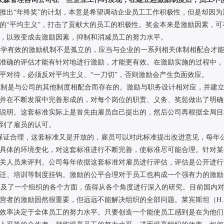
推出“年终奖”的计划，本意是希望调动企业员工工作积极性，但是却因
的“平均主义”，打击了贡献大的员工的积极性。奖金本来是激励因素，
，以致变成去激励因素，抑制和消减员工的努力水平。
学有效的激励机制不是孤立的，应当与企业的一系列相关体制相配合才能
准确的评估才能有针对地进行激励，才能更有效。在激励实施的过程中，
平对待，必须反对平均主义、“一刀切”，否则激励会产生负面效应。
制是与公司的其他制度相配合而存在的。激励与职务设计相对应，并建立
并在不断发展中完善形成的，对每个岗位的职责、义务、奖惩做出了明确
说明。这套标准实际上是首先由雇员自己提出的，然后公司再根据全局目
到了雇员的认可。
保证合理，这套标准又是开放的，雇员可以对此标准提出改进意见，每年
具体的环境变化，对这套标准进行不断完善，使标准尽可能合理。针对某
关人员来评判。公司每年依据这套标准对雇员进行评估，评估是公开进行
迁、培训等制度挂钩。激励的公平合理对于员工也构成一个强有力的激励
及了一个组织的各个方面，值得从各个角度进行深入的研究。目前国内对
营者的激励固然很重要，但远远不能解决组织的全部问题。莱宾斯坦（H.Leib
效率决定于全体员工的努力水平。只要创造一个能使员工感到是在为他们