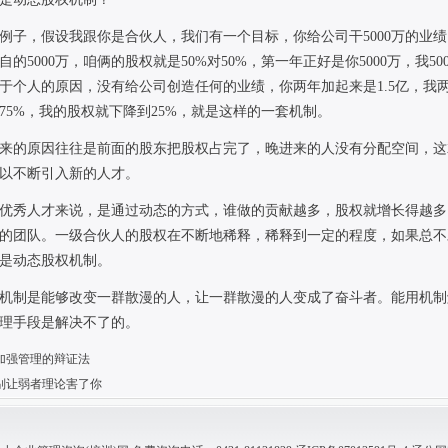
例子，假设我跟你是合伙人，我们有一个目标，你给公司干
5000
万的业绩
自的
5000
万，咱俩的股权就是
50%
对
50%
，第一年正好是你
5000
万，我
50
于个人的原因，没有给公司创造任何的业绩，你两年加起来是
1.5
亿，我
75%
，我的股权就下降到
25%
，就是这样的一套机制。
来的原因往往是前面的股东把股权占完了，晚进来的人没有分配空间，这
以不断引入新的人才。
优秀人才来说，是通过动态的方式，谁做的贡献越多，股权就增长得越多
的团队。一级合伙人的股权在不断地稀释，稀释到一定的程度，如果总不
是动态股权机制。
机制是能够改变一群散漫的人，让一群散漫的人变成了奋斗者。能用机制
理手段是解决不了的。
加强管理的辩证法
别让弱者理论害了你