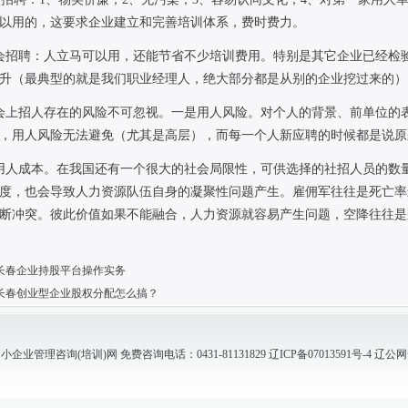
以用的，这要求企业建立和完善培训体系，费时费力。
会招聘：人立马可以用，还能节省不少培训费用。特别是其它企业已经检
升（最典型的就是我们职业经理人，绝大部分都是从别的企业挖过来的）
会上招人存在的风险不可忽视。一是用人风险。对个人的背景、前单位的
，用人风险无法避免（尤其是高层），而每一个人新应聘的时候都是说原
用人成本。在我国还有一个很大的社会局限性，可供选择的社招人员的数
度，也会导致人力资源队伍自身的凝聚性问题产生。雇佣军往往是死亡率
断冲突。彼此价值如果不能融合，人力资源就容易产生问题，空降往往是
长春企业持股平台操作实务
长春创业型企业股权分配怎么搞？
业管理咨询(培训)网 免费咨询电话：0431-81131829
辽ICP备07013591号-4
辽公网安备